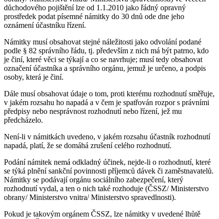
důchodového pojištění lze od 1.1.2010 jako řádný opravný
prostředek podat písemné námitky do 30 dnů ode dne jeho
oznámení účastníku řízení.
Námitky musí obsahovat stejné náležitosti jako odvolání podané
podle § 82 správního řádu, tj. především z nich má být patrno, kdo
je činí, které věci se týkají a co se navrhuje; musí tedy obsahovat
označení účastníka a správního orgánu, jemuž je určeno, a podpis
osoby, která je činí.
Dále musí obsahovat údaje o tom, proti kterému rozhodnutí směřuje,
v jakém rozsahu ho napadá a v čem je spatřován rozpor s právními
předpisy nebo nesprávnost rozhodnutí nebo řízení, jež mu
předcházelo.
Není-li v námitkách uvedeno, v jakém rozsahu účastník rozhodnutí
napadá, platí, že se domáhá zrušení celého rozhodnutí.
Podání námitek nemá odkladný účinek, nejde-li o rozhodnutí, které
se týká plnění sankční povinnosti příjemců dávek či zaměstnavatelů.
Námitky se podávají orgánu sociálního zabezpečení, který
rozhodnutí vydal, a ten o nich také rozhoduje (ČSSZ/ Ministerstvo
obrany/ Ministerstvo vnitra/ Ministerstvo spravedlnosti).
Pokud je takovým orgánem ČSSZ, lze námitky v uvedené lhůtě