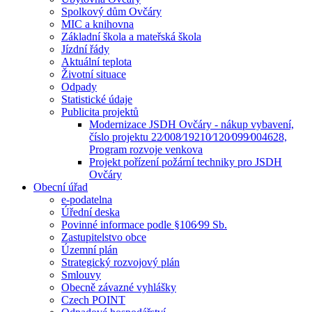
Spolkový dům Ovčáry
MIC a knihovna
Základní škola a mateřská škola
Jízdní řády
Aktuální teplota
Životní situace
Odpady
Statistické údaje
Publicita projektů
Modernizace JSDH Ovčáry - nákup vybavení,
číslo projektu 22⁄008⁄19210⁄120⁄099⁄004628,
Program rozvoje venkova
Projekt pořízení požární techniky pro JSDH
Ovčáry
Obecní úřad
e-podatelna
Úřední deska
Povinné informace podle §106⁄99 Sb.
Zastupitelstvo obce
Územní plán
Strategický rozvojový plán
Smlouvy
Obecně závazné vyhlášky
Czech POINT