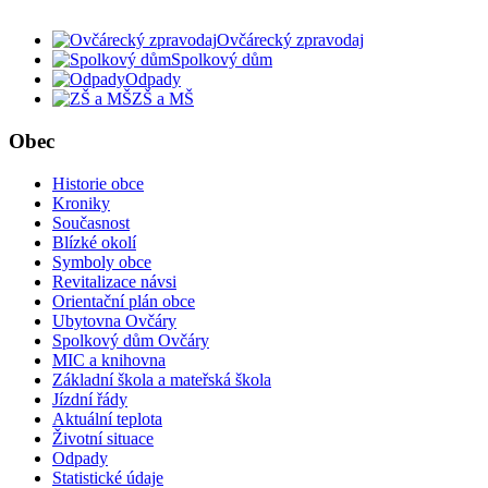
Ovčárecký zpravodaj
Spolkový dům
Odpady
ZŠ a MŠ
Obec
Historie obce
Kroniky
Současnost
Blízké okolí
Symboly obce
Revitalizace návsi
Orientační plán obce
Ubytovna Ovčáry
Spolkový dům Ovčáry
MIC a knihovna
Základní škola a mateřská škola
Jízdní řády
Aktuální teplota
Životní situace
Odpady
Statistické údaje