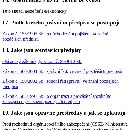
16. Elektronická služba, kterou lze využít
Tuto situaci nelze řešit elektronicky.
17. Podle kterého právního předpisu se postupuje
Zákon č. 155/1995 Sb., o důchodovém pojištění, ve znění
pozdějších předpisů
18. Jaké jsou související předpisy
Občanský zákoník, tj. zákon č. 89/2012 Sb.
Zákon č. 500/2004 Sb., správní řád, ve znění pozdějších předpisů
Zákon č. 150/2002 Sb., soudní řád správní, ve znění pozdějších
předpisů
Zákon č. 582/1991 Sb., o organizaci a provádění sociálního
zabezpečení, ve znění pozdějších předpisů
19. Jaké jsou opravné prostředky a jak se uplatňují
Proti rozhodnutí orgánu sociálního zabezpečení (ČSSZ/ Ministerstva
obrany/ Ministerstva vnitra/ Ministerstva spravedlnosti) ve věcech