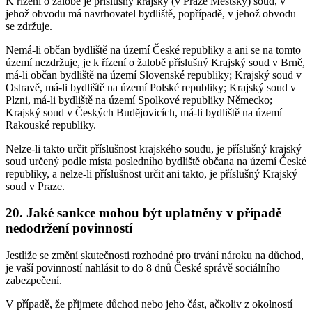
K řízení o žalobě je příslušný krajský (v Praze Městský) soud, v
jehož obvodu má navrhovatel bydliště, popřípadě, v jehož obvodu
se zdržuje.
Nemá-li občan bydliště na území České republiky a ani se na tomto
území nezdržuje, je k řízení o žalobě příslušný Krajský soud v Brně,
má-li občan bydliště na území Slovenské republiky; Krajský soud v
Ostravě, má-li bydliště na území Polské republiky; Krajský soud v
Plzni, má-li bydliště na území Spolkové republiky Německo;
Krajský soud v Českých Budějovicích, má-li bydliště na území
Rakouské republiky.
Nelze-li takto určit příslušnost krajského soudu, je příslušný krajský
soud určený podle místa posledního bydliště občana na území České
republiky, a nelze-li příslušnost určit ani takto, je příslušný Krajský
soud v Praze.
20. Jaké sankce mohou být uplatněny v případě
nedodržení povinností
Jestliže se změní skutečnosti rozhodné pro trvání nároku na důchod,
je vaší povinností nahlásit to do 8 dnů České správě sociálního
zabezpečení.
V případě, že přijmete důchod nebo jeho část, ačkoliv z okolností