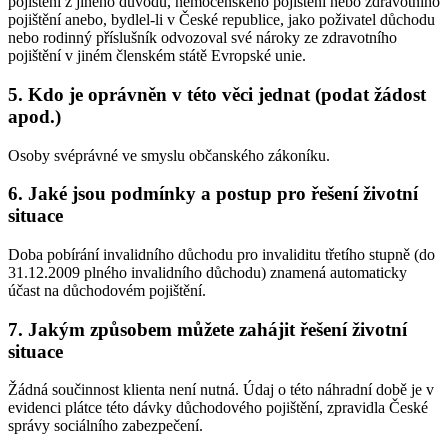
pojištění z jiného důvodu, nemocenského pojištění nebo zdravotního
pojištění anebo, bydlel-li v České republice, jako poživatel důchodu
nebo rodinný příslušník odvozoval své nároky ze zdravotního
pojištění v jiném členském státě Evropské unie.
5. Kdo je oprávněn v této věci jednat (podat žádost
apod.)
Osoby svéprávné ve smyslu občanského zákoníku.
6. Jaké jsou podmínky a postup pro řešení životní
situace
Doba pobírání invalidního důchodu pro invaliditu třetího stupně (do
31.12.2009 plného invalidního důchodu) znamená automaticky
účast na důchodovém pojištění.
7. Jakým způsobem můžete zahájit řešení životní
situace
Žádná součinnost klienta není nutná. Údaj o této náhradní době je v
evidenci plátce této dávky důchodového pojištění, zpravidla České
správy sociálního zabezpečení.