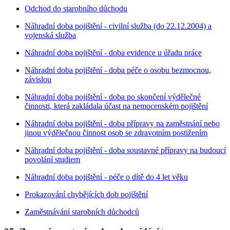
Odchod do starobního důchodu
Náhradní doba pojištění - civilní služba (do 22.12.2004) a
vojenská služba
Náhradní doba pojištění - doba evidence u úřadu práce
Náhradní doba pojištění - doba péče o osobu bezmocnou,
závislou
Náhradní doba pojištění - doba po skončení výdělečné
činnosti, která zakládala účast na nemocenském pojištění
Náhradní doba pojištění - doba přípravy na zaměstnání nebo
jinou výdělečnou činnost osob se zdravotním postižením
Náhradní doba pojištění - doba soustavné přípravy na budoucí
povolání studiem
Náhradní doba pojištění - péče o dítě do 4 let věku
Prokazování chybějících dob pojištění
Zaměstnávání starobních důchodců