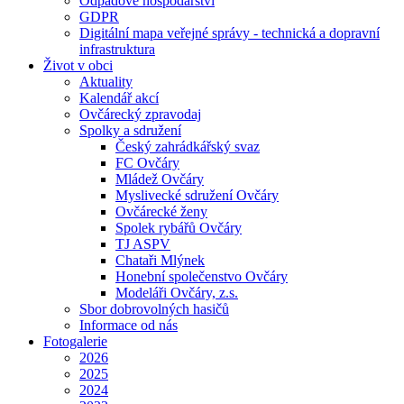
Odpadové hospodářství
GDPR
Digitální mapa veřejné správy - technická a dopravní
infrastruktura
Život v obci
Aktuality
Kalendář akcí
Ovčárecký zpravodaj
Spolky a sdružení
Český zahrádkářský svaz
FC Ovčáry
Mládež Ovčáry
Myslivecké sdružení Ovčáry
Ovčárecké ženy
Spolek rybářů Ovčáry
TJ ASPV
Chataři Mlýnek
Honební společenstvo Ovčáry
Modeláři Ovčáry, z.s.
Sbor dobrovolných hasičů
Informace od nás
Fotogalerie
2026
2025
2024