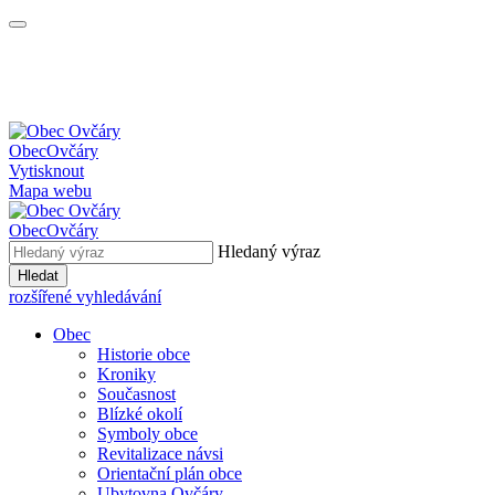
Obec
Ovčáry
Vytisknout
Mapa webu
Obec
Ovčáry
Hledaný výraz
Hledat
rozšířené vyhledávání
Obec
Historie obce
Kroniky
Současnost
Blízké okolí
Symboly obce
Revitalizace návsi
Orientační plán obce
Ubytovna Ovčáry