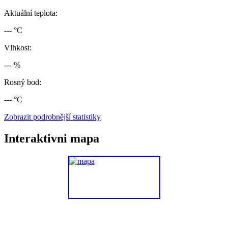
Aktuální teplota:
--- °C
Vlhkost:
--- %
Rosný bod:
--- °C
Zobrazit podrobnější statistiky
Interaktivni mapa