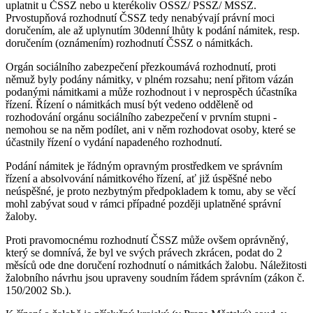
uplatnit u ČSSZ nebo u kterékoliv OSSZ/ PSSZ/ MSSZ.
Prvostupňová rozhodnutí ČSSZ tedy nenabývají právní moci
doručením, ale až uplynutím 30denní lhůty k podání námitek, resp.
doručením (oznámením) rozhodnutí ČSSZ o námitkách.
Orgán sociálního zabezpečení přezkoumává rozhodnutí, proti
němuž byly podány námitky, v plném rozsahu; není přitom vázán
podanými námitkami a může rozhodnout i v neprospěch účastníka
řízení. Řízení o námitkách musí být vedeno odděleně od
rozhodování orgánu sociálního zabezpečení v prvním stupni -
nemohou se na něm podílet, ani v něm rozhodovat osoby, které se
účastnily řízení o vydání napadeného rozhodnutí.
Podání námitek je řádným opravným prostředkem ve správním
řízení a absolvování námitkového řízení, ať již úspěšné nebo
neúspěšné, je proto nezbytným předpokladem k tomu, aby se věcí
mohl zabývat soud v rámci případné později uplatněné správní
žaloby.
Proti pravomocnému rozhodnutí ČSSZ může ovšem oprávněný,
který se domnívá, že byl ve svých právech zkrácen, podat do 2
měsíců ode dne doručení rozhodnutí o námitkách žalobu. Náležitosti
žalobního návrhu jsou upraveny soudním řádem správním (zákon č.
150/2002 Sb.).